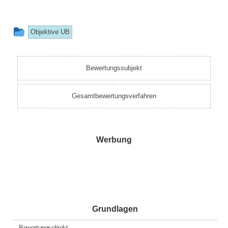
This
Objektive UB
entry
was
Bewertungssubjekt
posted
in
Gesamtbewertungsverfahren
Werbung
Grundlagen
Bewertungsobjekt