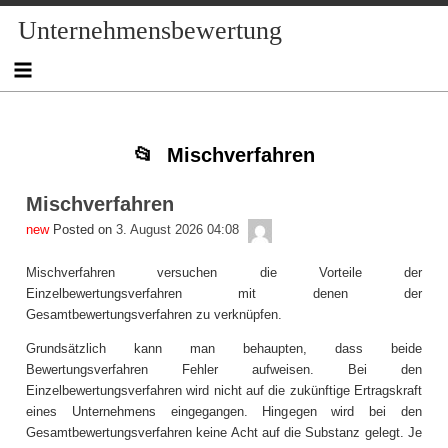
Skip
Skip
Skip
Skip
Skip
Skip
Skip
Skip
Skip
Skip
Unternehmensbewertung
to
to
to
to
to
to
to
to
to
to
content
TEXT-
NAV_MENU-
NAV_MENU-
NAV_MENU-
NAV_MENU-
MSCHANDL
TEXT-
TEXT-
TEXT-
2
2
3
4
5
7
6
4
Mischverfahren
Mischverfahren
admin
Posted on
3. August 2026 04:08
Mischverfahren versuchen die Vorteile der
Einzelbewertungsverfahren mit denen der
Gesamtbewertungsverfahren zu verknüpfen.
Grundsätzlich kann man behaupten, dass beide
Bewertungsverfahren Fehler aufweisen. Bei den
Einzelbewertungsverfahren wird nicht auf die zukünftige Ertragskraft
eines Unternehmens eingegangen. Hingegen wird bei den
Gesamtbewertungsverfahren keine Acht auf die Substanz gelegt. Je