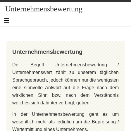
Skip
Skip
Skip
Skip
Skip
Skip
Skip
Skip
Skip
Skip
Unternehmensbewertung
to
to
to
to
to
to
to
to
to
to
content
TEXT-
NAV_MENU-
NAV_MENU-
NAV_MENU-
NAV_MENU-
MSCHANDL
TEXT-
TEXT-
TEXT-
2
2
3
4
5
7
6
4
Unternehmensbewertung
Der Begriff Unternehmensbewertung /
Unternehmenswert zählt zu unserem täglichen
Sprachgebrauch, jedoch können nur die wenigsten
eine sinnvolle Antwort auf die Frage nach dem
wirklichen Sinn bzw. nach dem Verständnis
welches sich dahinter verbirgt, geben.
In der Unternehmensbewertung geht es um
wesentlich mehr als lediglich um die Bepreisung /
Wertermittlung eines Unternehmens.