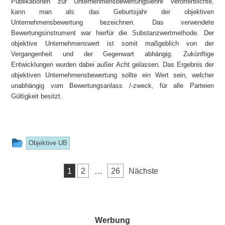
Publikationen zur Unternehmensbewertungslehre veröffentlichte,
kann man als das Geburtsjahr der objektiven
Unternehmensbewertung bezeichnen. Das verwendete
Bewertungsinstrument war hierfür die Substanzwertmethode. Der
objektive Unternehmenswert ist somit maßgeblich von der
Vergangenheit und der Gegenwart abhängig. Zukünftige
Entwicklungen wurden dabei außer Acht gelassen. Das Ergebnis der
objektiven Unternehmensbewertung sollte ein Wert sein, welcher
unabhängig vom Bewertungsanlass /-zweck, für alle Parteien
Gültigkeit besitzt.
This
Objektive UB
entry
Seitennummerierung
was
1
2
…
26
Nächste
der
posted
Beiträge
in
Werbung