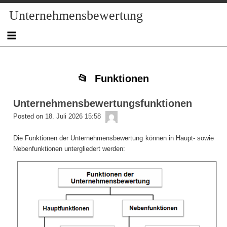
Skip
Skip
Skip
Skip
Skip
Skip
Skip
Skip
Skip
Skip
Unternehmensbewertung
to
to
to
to
to
to
to
to
to
to
content
TEXT-
NAV_MENU-
NAV_MENU-
NAV_MENU-
NAV_MENU-
MSCHANDL
TEXT-
TEXT-
TEXT-
2
2
3
4
5
7
6
4
Funktionen
Unternehmensbewertungsfunktionen
admin
Posted on
18. Juli 2026 15:58
Die Funktionen der Unternehmensbewertung können in Haupt- sowie
Nebenfunktionen untergliedert werden: