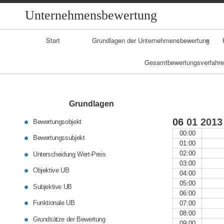
Unternehmensbewertung
Primary
Start
Grundlagen der Unternehmensbewertung
Navigation
Gesamtbewertungsverfahr
Bewertungsobjekt-
Bewertungssubjek
Ertragswertverfahr
t
en
Grundlagen
Unternehmenswert
06
01
2013
Bewertungsobjekt
DCF-Verfahren
/-preis
00:00
Bewertungssubjekt
01:00
Vergleichsverfahre
Unternehmensbew
02:00
Unterscheidung Wert-Preis
n
ertungsgrundsätze
03:00
Objektive UB
04:00
05:00
Subjektive UB
Unternehmensbew
06:00
ertungsrichtungen
Funktionale UB
07:00
08:00
Grundsätze der Bewertung
09:00